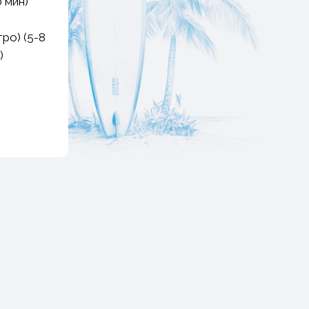
0 мин)
ро) (5-8
)