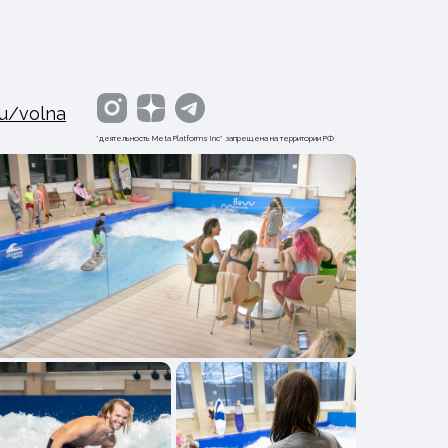
u/volna
*деятельность Meta Platforms Inc* запрещена на территории РФ